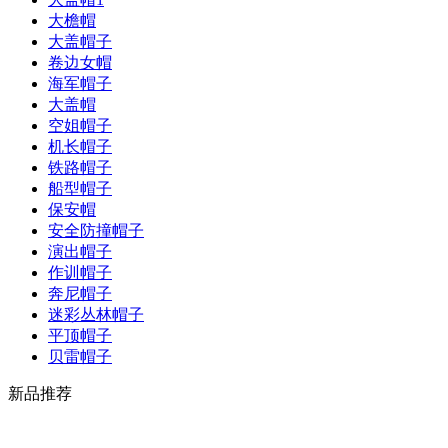
大檐帽
大盖帽子
卷边女帽
海军帽子
大盖帽
空姐帽子
机长帽子
铁路帽子
船型帽子
保安帽
安全防撞帽子
演出帽子
作训帽子
奔尼帽子
迷彩丛林帽子
平顶帽子
贝雷帽子
新品推荐