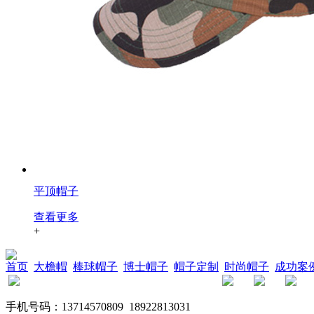
平顶帽子
查看更多
+
首页
大檐帽
棒球帽子
博士帽子
帽子定制
时尚帽子
成功案
手机号码：13714570809 18922813031