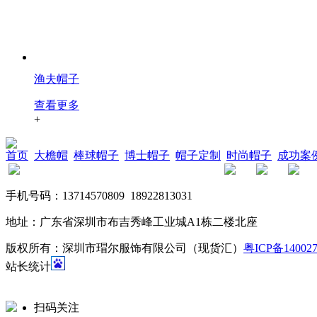
渔夫帽子
查看更多
+
首页
大檐帽
棒球帽子
博士帽子
帽子定制
时尚帽子
成功案
手机号码：13714570809 18922813031
地址：广东省深圳市布吉秀峰工业城A1栋二楼北座
航
版权所有：深圳市瑁尔服饰有限公司（现货汇）
粤ICP备14002
站长统计
扫码关注