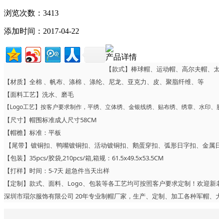
浏览次数：3413
添加时间：2017-04-22
产品详情
【款式】棒球帽、运动帽、高尔夫帽、
【材质】全棉 、帆布、涤棉 、涤纶、尼龙、亚克力、皮、聚脂纤维、等
【面料工艺】洗水、磨毛
【Logo工艺】按客户要求制作，平绣、立体绣、金银线绣、贴布绣、绣章、水印
【尺寸】帽围标准成人尺寸58CM
【帽檐】标准：平板
【尾带】镀铜扣、鸭嘴镀铜扣、活动镀铜扣、鹅蛋穿扣、弧形日字扣、金属
【包装】35pcs/胶袋,210pcs/箱,箱规：61.5x49.5x53.5CM
【打样】时间：5-7天 超急件当天出样
【定制】款式、面料、Logo、包装等各工艺均可按照客户要求定制！欢迎新
深圳市瑁尔服饰有限公司 20年专业制帽厂家，生产、定制、加工各种军帽