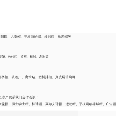
太阳帽、六页帽、平板嘻哈帽、棒球帽、旅游帽等
、胶印、热转印、烫画、植绒、发泡等
日字扣、轨道扣、魔术贴、塑料排扣、真皮尾带均可
老客户联系我们合作洽谈！
、大盖帽、博士学士帽、棒球帽、高尔夫球帽、运动帽、平板嘻哈棒球帽、广告帽