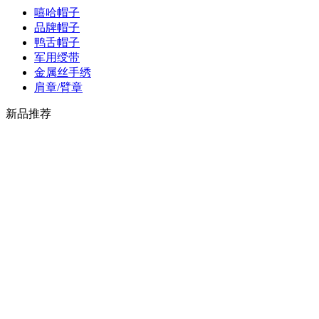
嘻哈帽子
品牌帽子
鸭舌帽子
军用绶带
金属丝手绣
肩章/臂章
新品推荐