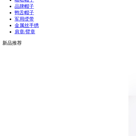
品牌帽子
鸭舌帽子
军用绶带
金属丝手绣
肩章/臂章
新品推荐