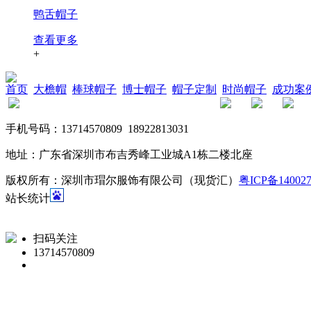
鸭舌帽子
查看更多
+
首页
大檐帽
棒球帽子
博士帽子
帽子定制
时尚帽子
成功案
手机号码：13714570809 18922813031
地址：广东省深圳市布吉秀峰工业城A1栋二楼北座
版权所有：深圳市瑁尔服饰有限公司（现货汇）
粤ICP备14002
站长统计
扫码关注
13714570809