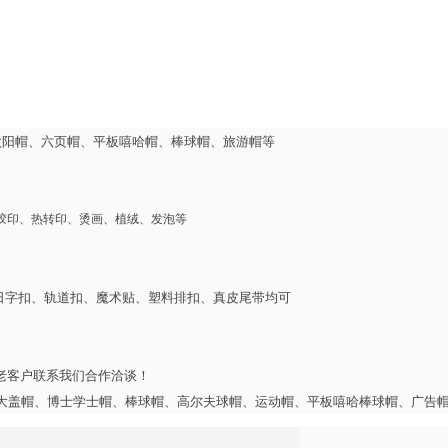
太阳帽、六页帽、平板嘻哈帽、棒球帽、旅游帽等
、胶印、热转印、烫画、植绒、发泡等
日字扣、轨道扣、魔术贴、塑料排扣、真皮尾带均可
老客户联系我们合作洽谈！
、大盖帽、博士学士帽、棒球帽、高尔夫球帽、运动帽、平板嘻哈棒球帽、广告帽