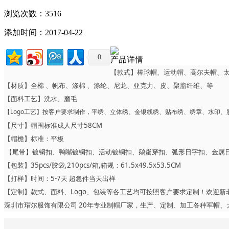
浏览次数：3516
添加时间：2017-04-22
0
产品详情
【款式】棒球帽、运动帽、高尔夫帽、
【材质】全棉 、帆布、涤棉 、涤纶、尼龙、亚克力、皮、聚脂纤维、等
【面料工艺】洗水、磨毛
【Logo工艺】按客户要求制作，平绣、立体绣、金银线绣、贴布绣、绣章、水印
【尺寸】帽围标准成人尺寸58CM
【帽檐】标准：平板
【尾带】镀铜扣、鸭嘴镀铜扣、活动镀铜扣、鹅蛋穿扣、弧形日字扣、金属
【包装】35pcs/胶袋,210pcs/箱,箱规：61.5x49.5x53.5CM
【打样】时间：5-7天 超急件当天出样
【定制】款式、面料、Logo、包装等各工艺均可按照客户要求定制！欢迎新
深圳市瑁尔服饰有限公司 20年专业制帽厂家，生产、定制、加工各种军帽