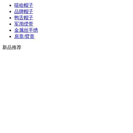
嘻哈帽子
品牌帽子
鸭舌帽子
军用绶带
金属丝手绣
肩章/臂章
新品推荐