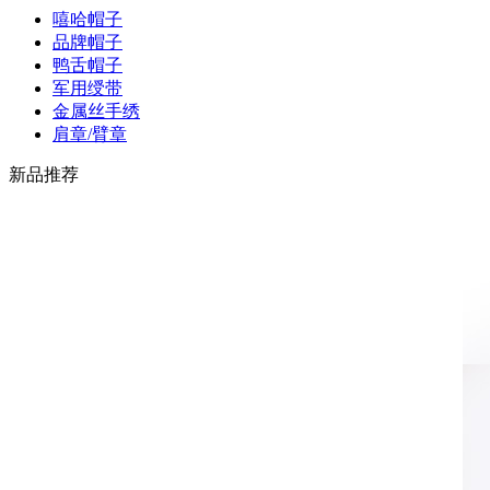
嘻哈帽子
品牌帽子
鸭舌帽子
军用绶带
金属丝手绣
肩章/臂章
新品推荐