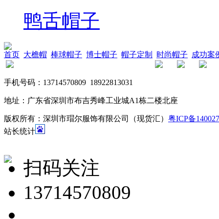
鸭舌帽子
首页
大檐帽
棒球帽子
博士帽子
帽子定制
时尚帽子
成功案
帽
手机号码：13714570809 18922813031
地址：广东省深圳市布吉秀峰工业城A1栋二楼北座
版权所有：深圳市瑁尔服饰有限公司（现货汇）
粤ICP备14002
站长统计
扫码关注
13714570809