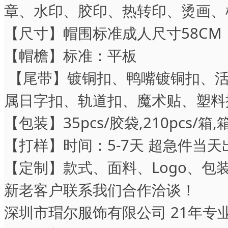
章、水印、胶印、热转印、烫画、
【尺寸】帽围标准成人尺寸58CM
【帽檐】标准：平
【尾带】镀铜扣、鸭嘴镀铜扣、活
属日字扣、轨道扣、魔术贴、塑料
【包装】35pcs/胶袋,210pcs/箱,箱
【打样】时间：5-7天 超急件当天
工
【定制】款式、面料、Logo、
新老客户联系我们合作洽谈！
深圳市瑁尔服饰有限公司 21年